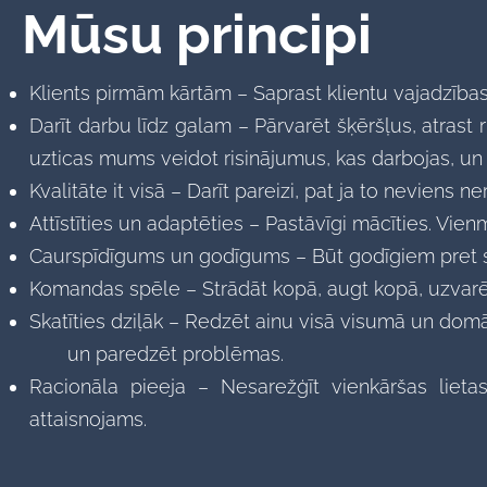
Mūsu principi
Klients pirmām kārtām – Saprast klientu vajadzības
Darīt darbu līdz galam – Pārvarēt šķēršļus, atrast
uzticas mums veidot risinājumus, kas darbojas, un 
Kvalitāte it visā – Darīt pareizi, pat ja to neviens 
Attīstīties un adaptēties – Pastāvīgi mācīties. Vi
Caurspīdīgums un godīgums – Būt godīgiem pret se
Komandas spēle – Strādāt kopā, augt kopā, uzvarē
Skatīties dziļāk – Redzēt ainu visā visumā un dom
un paredzēt problēmas.
Racionāla pieeja – Nesarežģīt vienkāršas lietas
attaisnojams.