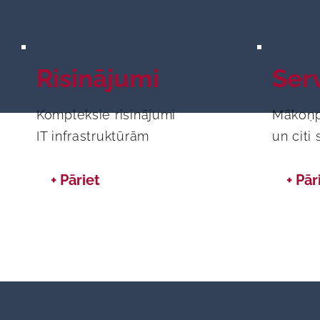
Risinājumi
Serv
Kompleksie risinājumi
Mākoņp
IT infrastruktūrām
un citi 
+ Pāriet
+ Pār