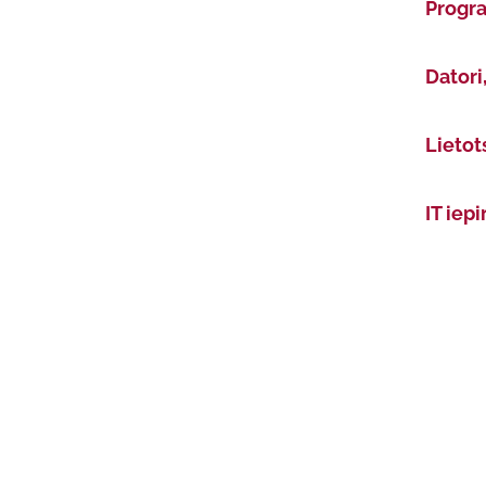
Progr
Datori
Lietot
IT iep