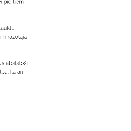
i pie tiem
lauktu
mam ražotāja
s atbilstoši
pā, kā arī