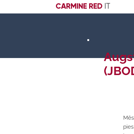
CARMINE RED
IT
Augst
(JBO
Mēs 
pies