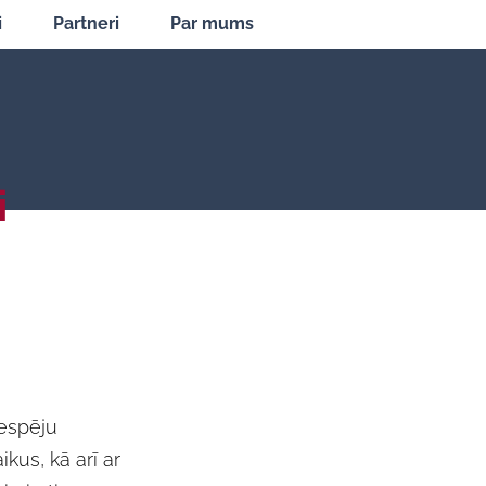
i
Partneri
Par mums
i
espēju
kus, kā arī ar