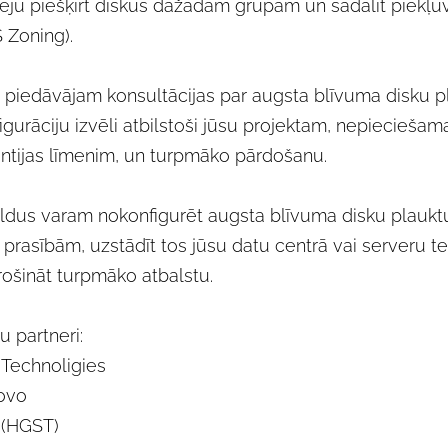
ēju piešķirt diskus dažādām grupām un sadalīt piekļuv
 Zoning).
piedāvājam konsultācijas par augsta blīvuma disku p
igurāciju izvēli atbilstoši jūsu projektam, nepiecieša
ntijas līmenim, un turpmāko pārdošanu.
ldus varam nokonfigurēt augsta blīvuma disku plauktu
 prasībām, uzstādīt tos jūsu datu centrā vai serveru tel
ošināt turpmāko atbalstu.
 partneri:
 Technoligies
ovo
(HGST)