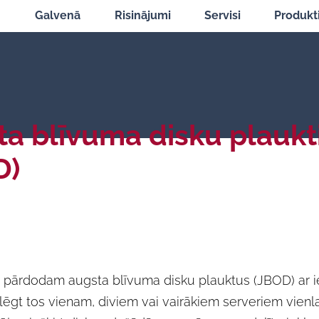
Galvenā
Risinājumi
Servisi
Produkt
a blīvuma disku plaukt
D)
pārdodam augsta blīvuma disku plauktus (JBOD) ar i
lēgt tos vienam, diviem vai vairākiem serveriem vienlai