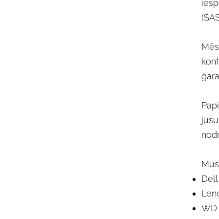
iesp
(SAS
Mēs 
konf
gara
Papi
jūsu
nodr
Mūsu
Dell
Len
WD 