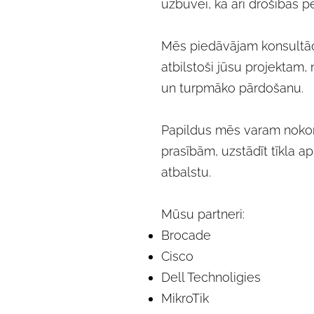
uzbūvei, kā arī drošības p
Mēs piedāvājam konsultācij
atbilstoši jūsu projektam,
un turpmāko pārdošanu.
Papildus mēs varam nokonf
prasībām, uzstādīt tīkla a
atbalstu.
Mūsu partneri:
Brocade
Cisco
Dell Technoligies
MikroTik