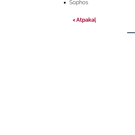
Sophos
< Atpakaļ
Privātuma politika