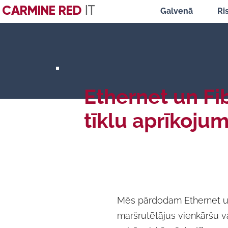
CARMINE RED
IT
Galvenā
Ri
Ethernet un Fi
tīklu aprīkoju
Mēs pārdodam Ethernet un
maršrutētājus vienkāršu v