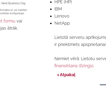
HPE (HP)
di, Next Business Day
IBM
formatīva un var mainīties
zvēlētas konfigurācijas
Lenovo
et formu
vai
NetApp
jas ātrāk.
Lietotā serveru aprīkojum
ir priekšmets apspriešanai
Ņemiet vērā: Lietotu serv
finansēšana (līzings)
.
< Atpakaļ