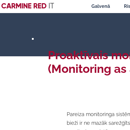
CARMINE RED
IT
Galvenā
Ri
Proaktīvais mo
(Monitoring as
Pareiza monitoringa sistē
bieži ir ne mazāk sarežģīt