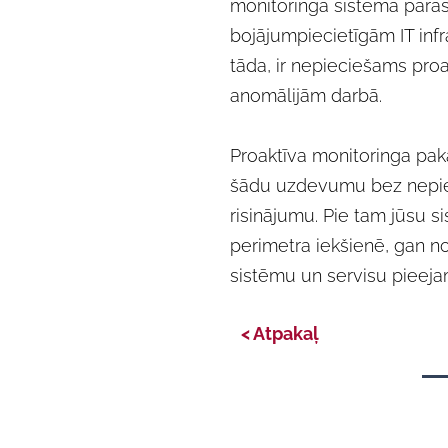
monitoringa sistēma paras
bojājumpiecietīgām IT infras
tāda, ir nepieciešams pro
anomālijām darbā.
Proaktīva monitoringa pak
šādu uzdevumu bez nepie
risinājumu. Pie tam jūsu s
perimetra iekšienē, gan no
sistēmu un servisu pieeja
< Atpakaļ