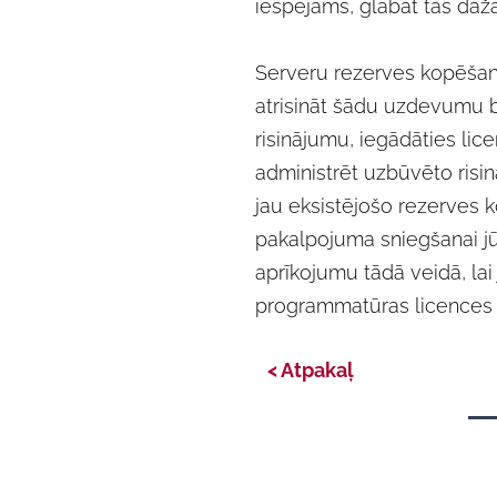
iespējams, glabāt tās dažād
Serveru rezerves kopēšan
atrisināt šādu uzdevumu 
risinājumu, iegādāties li
administrēt uzbūvēto risin
jau eksistējošo rezerves k
pakalpojuma sniegšanai jū
aprīkojumu tādā veidā, la
programmatūras licences a
< Atpakaļ