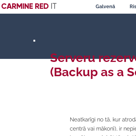
CARMINE RED
IT
Galvenā
Ri
Serveru rezer
(Backup as a S
Neatkarīgi no tā, kur atrod
centrā vai mākonī), ir nepi