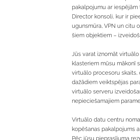
pakalpojumu ar iespējām 
Director konsoli, kur ir pi
ugunsmūra, VPN un citu ob
šiem objektiem – izveido
Jūs varat iznomāt virtuāl
klasteriem mūsu mākonī sk
virtuālo procesoru skaits,
dažādiem veiktspējas par
virtuālo serveru izveidoš
nepieciešamajiem parame
Virtuālo datu centru nom
kopēšanas pakalpojums ar 
Pēc jūsu pieprasījuma rez