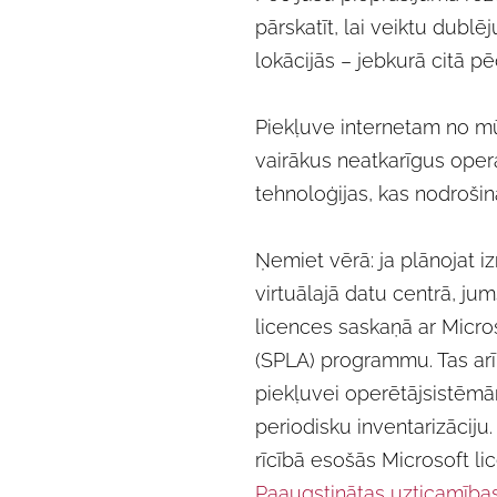
pārskatīt, lai veiktu dubl
lokācijās – jebkurā citā pē
Piekļuve internetam no mūs
vairākus neatkarīgus ope
tehnoloģijas, kas nodroši
Ņemiet vērā: ja plānojat i
virtuālajā datu centrā, ju
licences saskaņā ar Micro
(SPLA) programmu. Tas arī
piekļuvei operētājsistēmā
periodisku inventarizāciju.
rīcībā esošās Microsoft l
Paaugstinātas uzticamības 